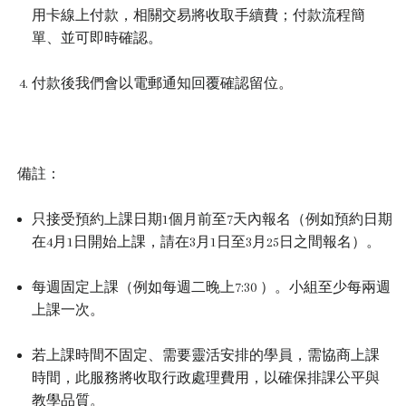
用卡線上付款，相關交易將收取手續費；付款流程簡
單、並可即時確認。
付款後我們會以電郵通知回覆確認留位。
備註：
只接受預約上課日期1個月前至7天內報名（例如預約日期
在4月1日開始上課，請在3月1日至3月25日之間報名）。
每週固定上課（例如每週二晚上7:30 ）。小組
至少每兩週
上課一次。
若上課時間不固定、需要靈活安排的學員，需協商上課
時間，此服務將收取行政處理費用，以確保排課公平與
教學品質。