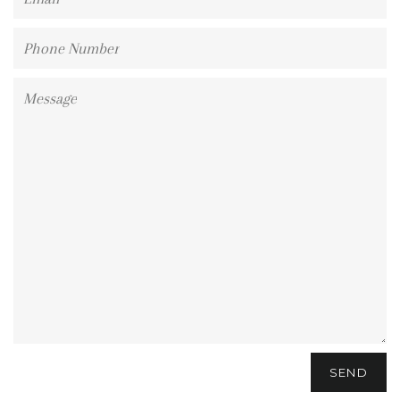
Phone
Number
Message