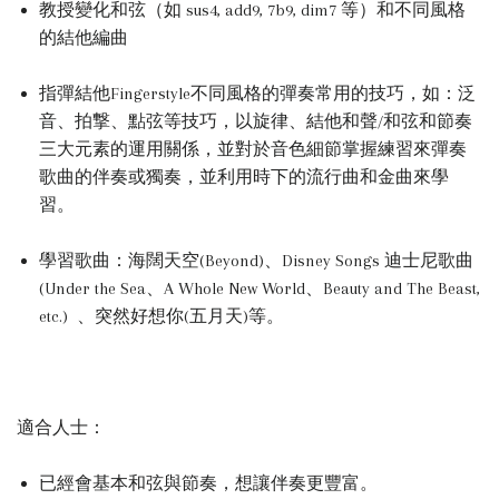
教授變化和弦（如 sus4, add9, 7b9, dim7 等）和不同風格
的結他編曲
指彈結他Fingerstyle不同風格的彈奏常用的技巧，如：泛
音、拍撃、點弦等技巧，以旋律、結他和聲/和弦和節奏
三大元素的運用關係，並對於音色細節掌握練習來彈奏
歌曲的伴奏或獨奏，並利用時下的流行曲和金曲來學
習。
學習歌曲：海闊天空(Beyond)、
Disney Songs 迪士尼歌曲
(Under the Sea、A Whole New World、Beauty and The Beast,
etc.)
、突然好想你(五月天)等。
適合人士：
已經會基本和弦與節奏，想讓伴奏更豐富。