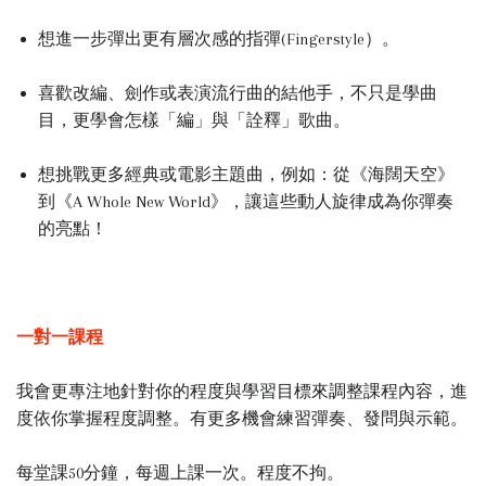
想進一步彈出更有層次感的指彈(Fingerstyle）。
喜歡改編、劍作或表演流行曲的結他手，不只是學曲
目，更學會怎樣「編」與「詮釋」歌曲。
想挑戰更多經典或電影主題曲，例如：從《海闊天空》
到《A Whole New World》，讓這些動人旋律成為你彈奏
的亮點！
一對一課程
我會更專注地針對你的程度與學習目標來調整課程內容，進
度依你掌握程度調整。有更多機會練習彈奏、發問與示範。
每堂課50分鐘，每週上課一次。程度不拘。