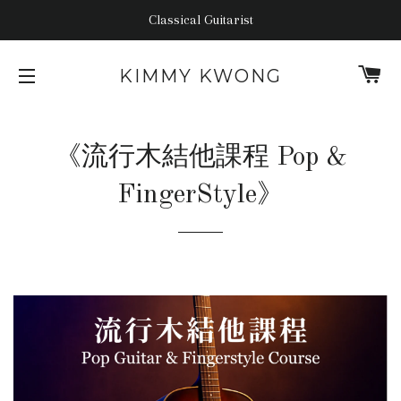
Classical Guitarist
C
KIMMY KWONG
SITE NAVIGATION
《流行木結他課程 Pop &
FingerStyle》