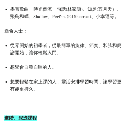
學習歌曲：時光倒流一句話(林家謙)、知足(五月天）、
飛鳥和蟬、Shallow、Perfect (Ed Sheeran)、小幸運等。
適合人士：
從零開始的初學者，從最簡單的旋律、節奏、和弦和簡
譜開始，讓你輕鬆入門。
想學會自彈自唱的人。
想要輕鬆在家上課的人，
靈活安排學習時間，讓學習更
有趣更持久。
進階、深造課程