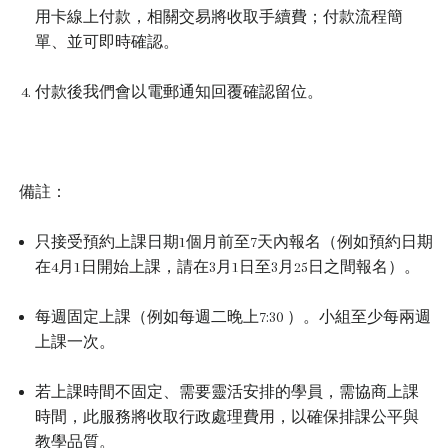
用卡線上付款，相關交易將收取手續費；付款流程簡
單、並可即時確認。
付款後我們會以電郵通知回覆確認留位。
備註：
只接受預約上課日期1個月前至7天內報名（例如預約日期
在4月1日開始上課，請在3月1日至3月25日之間報名）。
每週固定上課（例如每週二晚上7:30 ）。小組
至少每兩週
上課一次。
若上課時間不固定、需要靈活安排的學員，需協商上課
時間，此服務將收取行政處理費用，以確保排課公平與
教學品質。