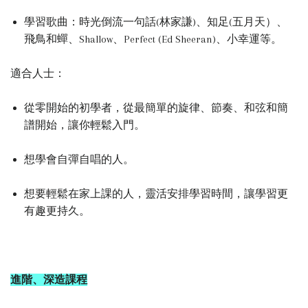
學習歌曲：時光倒流一句話(林家謙)、知足(五月天）、
飛鳥和蟬、Shallow、Perfect (Ed Sheeran)、小幸運等。
適合人士：
從零開始的初學者，從最簡單的旋律、節奏、和弦和簡
譜開始，讓你輕鬆入門。
想學會自彈自唱的人。
想要輕鬆在家上課的人，
靈活安排學習時間，讓學習更
有趣更持久。
進階、深造課程