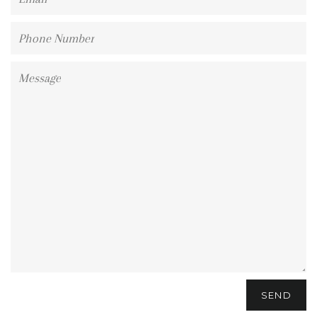
Phone
Number
Message