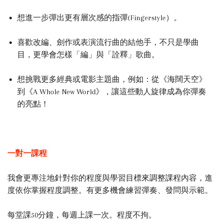
想進一步彈出更有層次感的指彈(Fingerstyle）。
喜歡改編、劍作或表演流行曲的結他手，不只是學曲
目，更學會怎樣「編」與「詮釋」歌曲。
想挑戰更多經典或電影主題曲，例如：從《海闊天空》
到《A Whole New World》，讓這些動人旋律成為你彈奏
的亮點！
一對一課程
我會更專注地針對你的程度與學習目標來調整課程內容，進
度依你掌握程度調整。有更多機會練習彈奏、發問與示範。
每堂課50分鐘，每週上課一次。程度不拘。