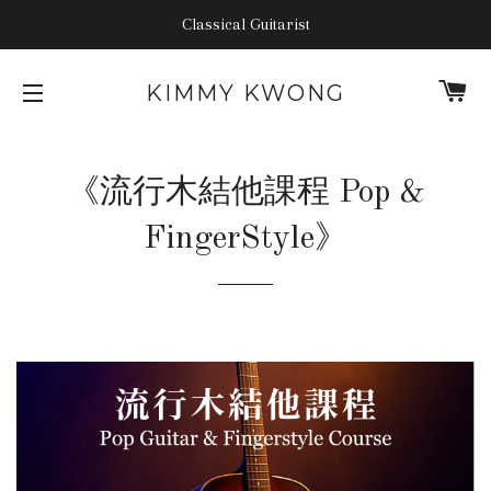
Classical Guitarist
C
KIMMY KWONG
SITE NAVIGATION
《流行木結他課程 Pop &
FingerStyle》