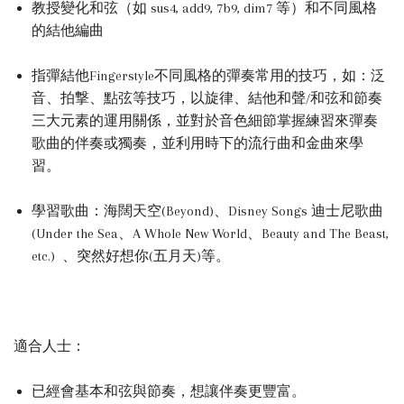
教授變化和弦（如 sus4, add9, 7b9, dim7 等）和不同風格
的結他編曲
指彈結他Fingerstyle不同風格的彈奏常用的技巧，如：泛
音、拍撃、點弦等技巧，以旋律、結他和聲/和弦和節奏
三大元素的運用關係，並對於音色細節掌握練習來彈奏
歌曲的伴奏或獨奏，並利用時下的流行曲和金曲來學
習。
學習歌曲：海闊天空(Beyond)、
Disney Songs 迪士尼歌曲
(Under the Sea、A Whole New World、Beauty and The Beast,
etc.)
、突然好想你(五月天)等。
適合人士：
已經會基本和弦與節奏，想讓伴奏更豐富。