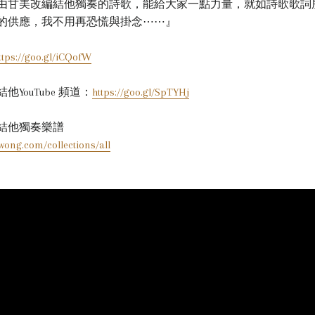
由甘美改編結他獨奏的詩歌，能給大家一點力量，就如詩歌歌詞
的供應，我不用再恐慌與掛念⋯⋯』
ttps://goo.gl/iCQofW
YouTube 頻道：
https://goo.gl/SpTYHj
結他獨奏樂譜
wong.com/collections/all