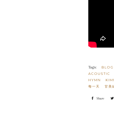
Tags:
BLOG
ACOUSTIC
HYMN
KI
每一天
甘美
Share
Shar
on
Face