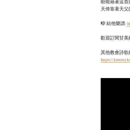
盼能藉著這首
天倚靠著天父
🎼 結他樂譜
:
h
歡迎訂閱甘美結他
其他教會詩歌
https://kimmyk