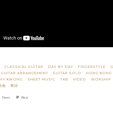
CLASSICAL GUITAR
DAY BY DAY
FINGERSTYLE
G
GUITAR ARRANGEMENT
GUITAR SOLO
HONG KONG 
MMY KWONG
SHEET MUSIC
TAB
VIDEO
WORSHIP
結他
聖詩
e
Tweet
Tweet
Pin it
Pin
on
on
book
Twitter
Pinterest